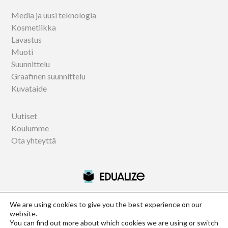
Media ja uusi teknologia
Kosmetiikka
Lavastus
Muoti
Suunnittelu
Graafinen suunnittelu
Kuvataide
Uutiset
Koulumme
Ota yhteyttä
We are using cookies to give you the best experience on our
website.
Official information centre of Istituto Marangoni, NABA and
You can find out more about which cookies we are using or switch