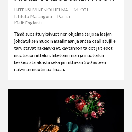
INTENSIIVINEN OHJELMA
MUOTI
Istituto Marangoni
Pariisi
Kieli: Englanti
Tämä suosittu yksivuotinen ohjelma tarjoaa laajan
johdatuksen muodin maailmaan ja antaa osallistujille
tarvittavat näkemykset, käytännön taidot ja tiedot
muotisuunnittelun, liiketoiminnan ja muotoilun
keskeisistä aloista sekä jännittävän 360 asteen
näkymän muotimaailmaan.