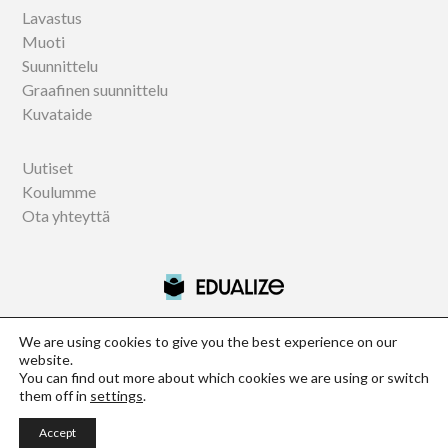
Lavastus
Muoti
Suunnittelu
Graafinen suunnittelu
Kuvataide
Uutiset
Koulumme
Ota yhteyttä
We are using cookies to give you the best experience on our
website.
Official information centre of Istituto Marangoni, NABA and
You can find out more about which cookies we are using or switch
Domus Academy in Finland
them off in
settings
.
Study Design - Opiskele muotoilua ulkomailla
Accept