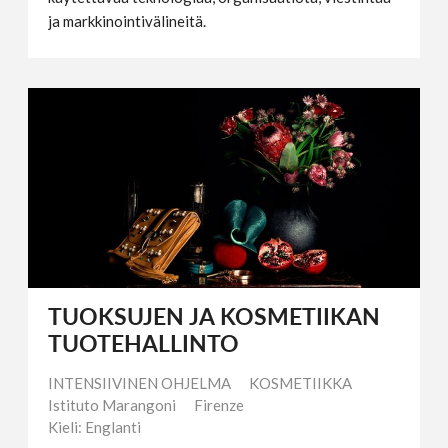
ja markkinointivälineitä.
TUOKSUJEN JA KOSMETIIKAN
TUOTEHALLINTO
INTENSIIVINEN OHJELMA
KOSMETIIKKA
Istituto Marangoni
Firenze
Kieli: Englanti