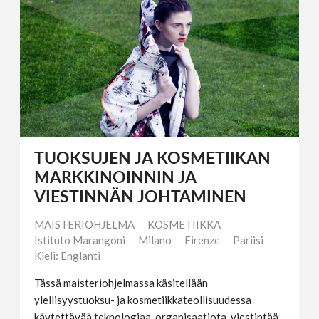
TUOKSUJEN JA KOSMETIIKAN
MARKKINOINNIN JA
VIESTINNÄN JOHTAMINEN
MAISTERIOHJELMA
KOSMETIIKKA
Istituto Marangoni
Milano
Firenze
Pariisi
Kieli: Englanti
Tässä maisteriohjelmassa käsitellään
ylellisyystuoksu- ja kosmetiikkateollisuudessa
käytettävää teknologiaa, organisaatiota, viestintää