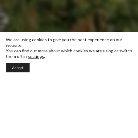
We are using cookies to give you the best experience on our
website.
You can find out more about which cookies we are using or switch
them off in
settings
.
Accept
Fashion Styling & Multimedia Intensive
Tämä dynaaminen yksivuotinen ohjelma kouluttaa
opiskelijat tärkeimpiin teknisiin ja teoreettisiin
näkökohtiin, jotka liittyvät muodin luovan sisällön
kehittämiseen (valokuvaus, video, muotoilu ja