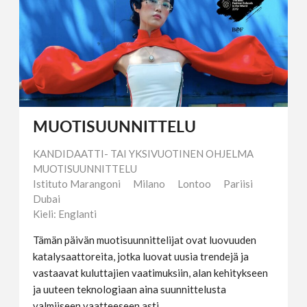
MUOTISUUNNITTELU
KANDIDAATTI- TAI YKSIVUOTINEN OHJELMA
MUOTISUUNNITTELU
Istituto Marangoni
Milano
Lontoo
Pariisi
Dubai
Kieli: Englanti
Tämän päivän muotisuunnittelijat ovat luovuuden
katalysaattoreita, jotka luovat uusia trendejä ja
vastaavat kuluttajien vaatimuksiin, alan kehitykseen
ja uuteen teknologiaan aina suunnittelusta
valmiiseen vaatteeseen asti.