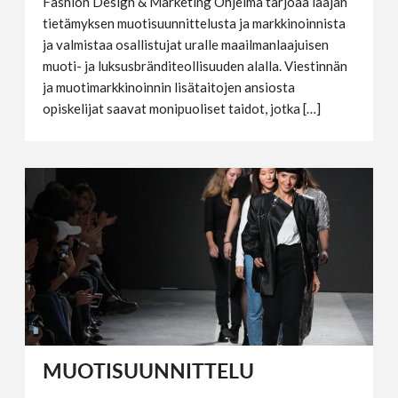
Fashion Design & Marketing Ohjelma tarjoaa laajan
tietämyksen muotisuunnittelusta ja markkinoinnista
ja valmistaa osallistujat uralle maailmanlaajuisen
muoti- ja luksusbränditeollisuuden alalla. Viestinnän
ja muotimarkkinoinnin lisätaitojen ansiosta
opiskelijat saavat monipuoliset taidot, jotka […]
MUOTISUUNNITTELU