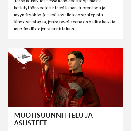
Tässä kolmivuotisessa kandidaattiohjelmassa
keskitytään vaatetustekniikkaan, tuotantoon ja
myyntityöhön, ja siinä sovelletaan strategista
lähestymistapaa, jonka tavoitteena on hallita kaikkia
muotimallistojen suunnitteluun…
MUOTISUUNNITTELU JA
ASUSTEET