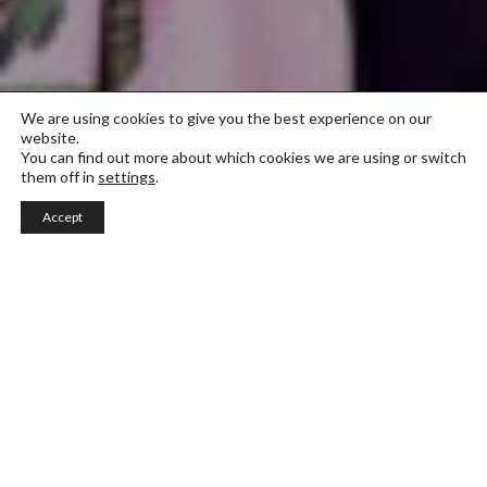
We are using cookies to give you the best experience on our
website.
You can find out more about which cookies we are using or switch
them off in
settings
.
Accept
Fashion Business & Buying
Erikoistu ostamiseen ja päätä, mitä myymälään on
tulossa ensi kaudella.
Ammattitaitoiset muodin
ostajat osaavat valita tasapainoisen
tuotevalikoiman ja tuotemerkit yrityksen