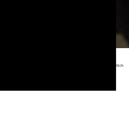
We are using cookies to give you the best experience on our
website.
You can find out more about which cookies we are using or switch
them off in
settings
.
Accept
Social Design
NABA:n kaksivuotinen sosiaalisen muotoilun
maisteriohjelma antaa opiskelijoille