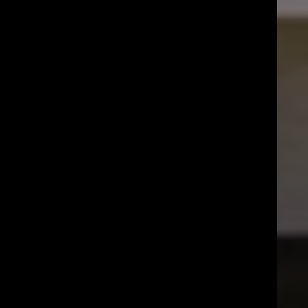
SOSIAALINEN
SUUNNITTELU
MAISTERIOHJELMA
SUUNNITTELU
NABA
Milano
Kieli: Englanti