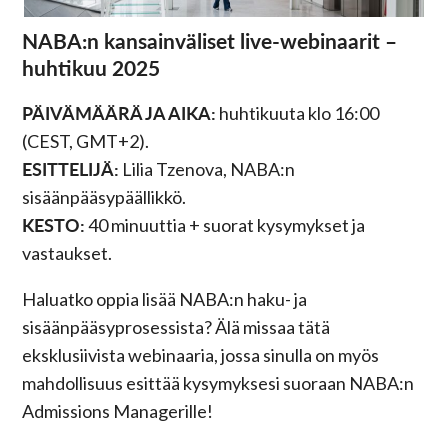
NABA:n kansainväliset live-webinaarit –
huhtikuu 2025
PÄIVÄMÄÄRÄ JA AIKA:
huhtikuuta klo 16:00
(CEST, GMT+2).
ESITTELIJÄ:
Lilia Tzenova, NABA:n
sisäänpääsypäällikkö.
KESTO:
40 minuuttia + suorat kysymykset ja
vastaukset.
Haluatko oppia lisää NABA:n haku- ja
sisäänpääsyprosessista? Älä missaa tätä
eksklusiivista webinaaria, jossa sinulla on myös
mahdollisuus esittää kysymyksesi suoraan NABA:n
Admissions Managerille!