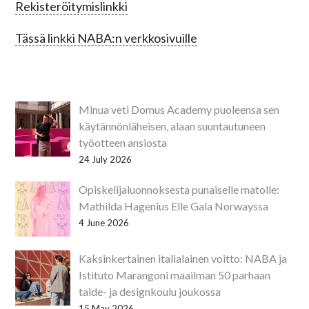
Rekisteröitymislinkki
Tässä linkki NABA:n verkkosivuille
Minua veti Domus Academy puoleensa sen
käytännönläheisen, alaan suuntautuneen
työotteen ansiosta
24 July 2026
Opiskelijaluonnoksesta punaiselle matolle:
Mathilda Hagenius Elle Gala Norwayssa
4 June 2026
Kaksinkertainen italialainen voitto: NABA ja
Istituto Marangoni maailman 50 parhaan
taide- ja designkoulu joukossa
15 May 2026