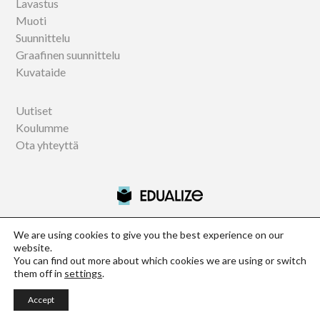
Lavastus
Muoti
Suunnittelu
Graafinen suunnittelu
Kuvataide
Uutiset
Koulumme
Ota yhteyttä
We are using cookies to give you the best experience on our
website.
Official information centre of Istituto Marangoni, NABA and
You can find out more about which cookies we are using or switch
Domus Academy in Finland
them off in
settings
.
Study Design - Opiskele muotoilua ulkomailla
Accept