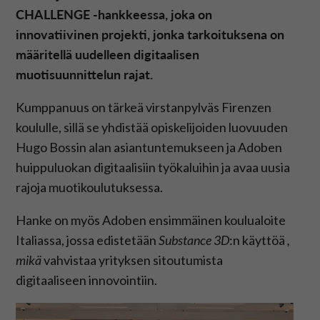
CHALLENGE -hankkeessa, joka on
innovatiivinen projekti, jonka tarkoituksena on
määritellä uudelleen digitaalisen
muotisuunnittelun rajat.
Kumppanuus on tärkeä virstanpylväs Firenzen
koululle, sillä se yhdistää opiskelijoiden luovuuden
Hugo Bossin alan asiantuntemukseen ja Adoben
huippuluokan digitaalisiin työkaluihin ja avaa uusia
rajoja muotikoulutuksessa.
Hanke on myös Adoben ensimmäinen koulualoite
Italiassa, jossa edistetään
Substance 3D
:n käyttöä
,
mikä
vahvistaa yrityksen sitoutumista
digitaaliseen innovointiin.