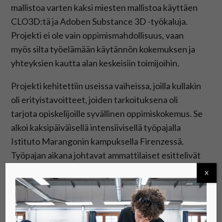
mallistoa varten kaksi miesten mallistoa käyttäen
CLO3D:tä ja Adoben Substance 3D -työkaluja.
Projekti ei ole vain oppimismahdollisuus, vaan
myös silta työelämään käytännön kokemuksen ja
yhteyksien kautta alan keskeisiin toimijoihin.
Projekti kehitettiin useissa vaiheissa, joilla kullakin
oli erityistavoitteet, joiden tarkoituksena oli
tarjota opiskelijoille syvällinen oppimiskokemus. Se
alkoi kaksipäiväisellä intensiivisellä työpajalla
Istituto Marangonin kampuksella Firenzessä.
Työpajan aikana johtavat ammattilaiset esittelivät
opiskelijoille Substance 3D:tä ja muita digitaalisia
X
työkaluja. Asiantuntijoina olivat muun muassa
Cristina Souto Caviglia, Hugo Bossin 3D-
suunnittelutiimin johtaja ja Istituto Marangoni