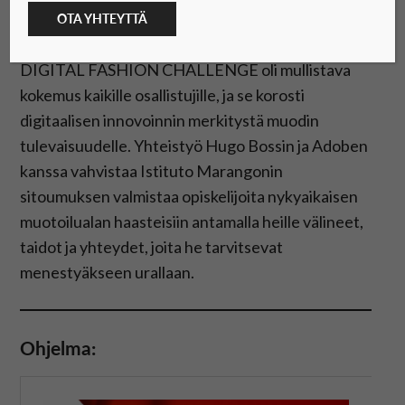
Caviglian Hugo Bossin 3D-suunnittelutiimiin
OTA YHTEYTTÄ
lokakuussa 2024 alkaen.
DIGITAL FASHION CHALLENGE oli mullistava
kokemus kaikille osallistujille, ja se korosti
digitaalisen innovoinnin merkitystä muodin
tulevaisuudelle. Yhteistyö Hugo Bossin ja Adoben
kanssa vahvistaa Istituto Marangonin
sitoumuksen valmistaa opiskelijoita nykyaikaisen
muotoilualan haasteisiin antamalla heille välineet,
taidot ja yhteydet, joita he tarvitsevat
menestyäkseen urallaan.
Ohjelma: