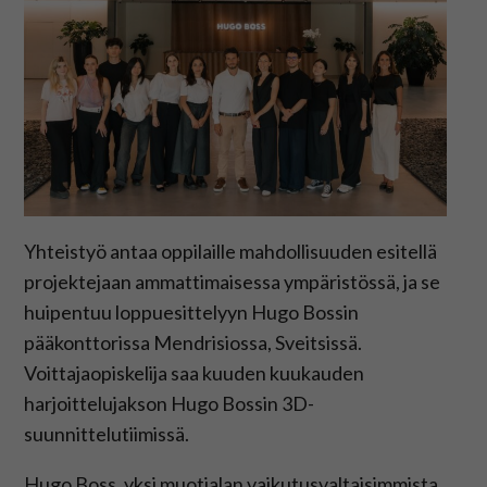
Yhteistyö antaa oppilaille mahdollisuuden esitellä
projektejaan ammattimaisessa ympäristössä, ja se
huipentuu loppuesittelyyn Hugo Bossin
pääkonttorissa Mendrisiossa, Sveitsissä.
Voittajaopiskelija saa kuuden kuukauden
harjoittelujakson Hugo Bossin 3D-
suunnittelutiimissä.
Hugo Boss, yksi muotialan vaikutusvaltaisimmista