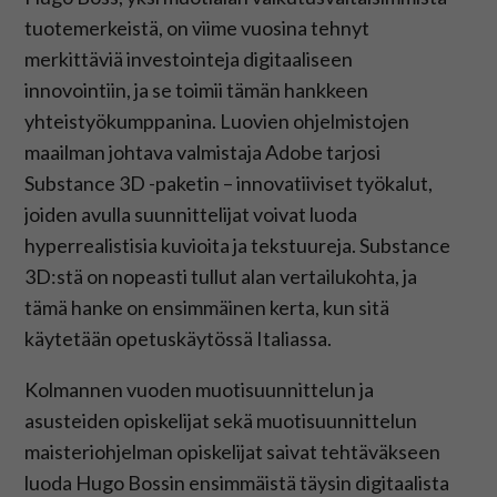
tuotemerkeistä, on viime vuosina tehnyt
merkittäviä investointeja digitaaliseen
innovointiin, ja se toimii tämän hankkeen
yhteistyökumppanina. Luovien ohjelmistojen
maailman johtava valmistaja Adobe tarjosi
Substance 3D -paketin – innovatiiviset työkalut,
joiden avulla suunnittelijat voivat luoda
hyperrealistisia kuvioita ja tekstuureja. Substance
3D:stä on nopeasti tullut alan vertailukohta, ja
tämä hanke on ensimmäinen kerta, kun sitä
käytetään opetuskäytössä Italiassa.
Kolmannen vuoden muotisuunnittelun ja
asusteiden opiskelijat sekä muotisuunnittelun
maisteriohjelman opiskelijat saivat tehtäväkseen
luoda Hugo Bossin ensimmäistä täysin digitaalista