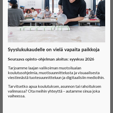
Firenzen alumni, sekä Emily Bisset, Adoben
tekninen 3D-taiteilija, joka tarjosi jatkokoulutusta.
Seuraavassa vaiheessa opiskelijat työstivät
projektejaan ja saivat jatkuvaa tukea Adoben
ammattilaisilta ja Istituto Marangoni Firenzen
opettajilta viikoittaisissa tiedotustilaisuuksissa.
Syyslukukaudelle on vielä vapaita paikkoja
Projekti päättyi loppuesittelyyn Hugo Bossin
Seuraava opinto-ohjelman aloitus: syyskuu 2026
pääkonttorissa Mendrisiossa, Sveitsissä, jossa
opiskelijat esittelivät työnsä Hugo Bossin ja
Tarjoamme laajan valikoiman muotoilualan
koulutusohjelmia, muotisuunnittelusta ja visuaalisesta
Adoben ammattilaisista koostuvalle paneelille.
viestinnästä tuotesuunnitteluun ja digitaalisiin medioihin.
Muotisuunnittelun ja asusteiden
Tarvitsetko apua koulutuksen, asunnon tai rahoituksen
valinnassa? Ota meihin yhteyttä – autamme sinua joka
maisteriopiskelija Mayla El Mouallem Rodrigues
vaiheessa.
valittiin parhaaksi opiskelijaksi, ja hän pääsee
kuuden kuukauden harjoitteluun Cristina Souto